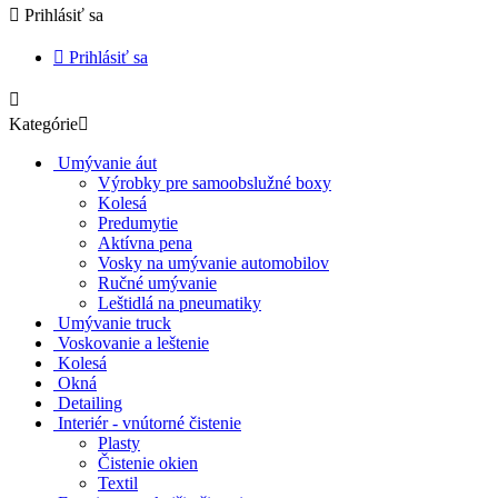

Prihlásiť sa

Prihlásiť sa

Kategórie

Umývanie áut
Výrobky pre samoobslužné boxy
Kolesá
Predumytie
Aktívna pena
Vosky na umývanie automobilov
Ručné umývanie
Leštidlá na pneumatiky
Umývanie truck
Voskovanie a leštenie
Kolesá
Okná
Detailing
Interiér - vnútorné čistenie
Plasty
Čistenie okien
Textil