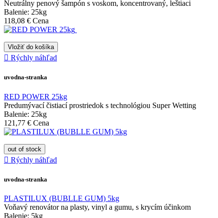
Neutrálny penový šampón s voskom, koncentrovaný, leštiaci
Balenie: 25kg
118,08 €
Cena
Vložiť do košíka

Rýchly náhľad
uvodna-stranka
RED POWER 25kg
Predumývací čistiací prostriedok s technológiou Super Wetting
Balenie: 25kg
121,77 €
Cena
out of stock

Rýchly náhľad
uvodna-stranka
PLASTILUX (BUBLLE GUM) 5kg
Voňavý renovátor na plasty, vinyl a gumu, s krycím účinkom
Balenie: 5kg