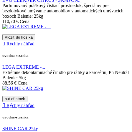
EVO CLEANER CITRUS - ŠAMPÓN...
Parfumovaný práškový čistiací prostriedok, špeciálny pre
bezdotykové umývanie automobilov v automatických umývacích
boxoch Balenie: 25kg
110,70 €
Cena
Vložiť do košíka

Rýchly náhľad
uvodna-stranka
LEGA EXTREME -...
Extrémne dekontaminačné činidlo pre ráfiky a karosériu, Ph Neutrál
Balenie: 5kg
88,56 €
Cena
out of stock

Rýchly náhľad
uvodna-stranka
SHINE CAR 25kg