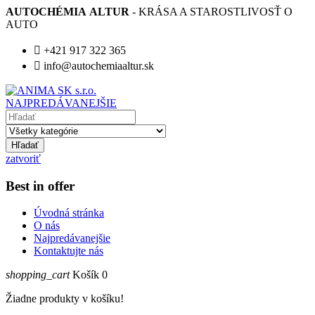
AUTOCHÉMIA ALTUR
- KRÁSA A STAROSTLIVOSŤ O
AUTO

+421 917 322 365

info@autochemiaaltur.sk
NAJPREDÁVANEJŠIE
Hľadať
zatvoriť
Best in offer
Úvodná stránka
O nás
Najpredávanejšie
Kontaktujte nás
shopping_cart
Košík
0
Žiadne produkty v košíku!