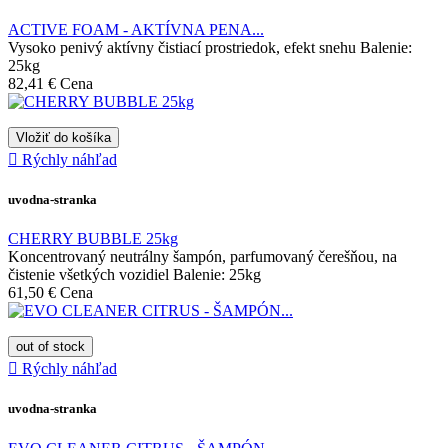
ACTIVE FOAM - AKTÍVNA PENA...
Vysoko penivý aktívny čistiací prostriedok, efekt snehu Balenie:
25kg
82,41 €
Cena
Vložiť do košíka

Rýchly náhľad
uvodna-stranka
CHERRY BUBBLE 25kg
Koncentrovaný neutrálny šampón, parfumovaný čerešňou, na
čistenie všetkých vozidiel Balenie: 25kg
61,50 €
Cena
out of stock

Rýchly náhľad
uvodna-stranka