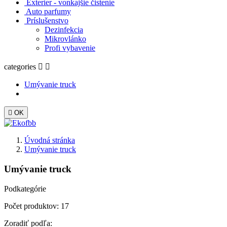
Exterier - vonkajšie čistenie
Auto parfumy
Príslušenstvo
Dezinfekcia
Mikrovlánko
Profi vybavenie
categories


Umývanie truck

OK
Úvodná stránka
Umývanie truck
Umývanie truck
Podkategórie
Počet produktov: 17
Zoradiť podľa: