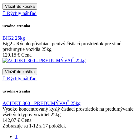
Vložiť do košíka

Rýchly náhľad
uvodna-stranka
BIG2 25kg
Big2 - Rýchlo pôsobiaci penivý čistiací prostriedok pre silné
predumytie vozidla 25kg
129,15 €
Cena
Vložiť do košíka

Rýchly náhľad
uvodna-stranka
ACIDET 360 - PREDUMÝVAČ 25kg
Vysoko koncentrovaný kyslý čistiací prostriedok na predumývanie
všetkých typov vozidiel 25kg
142,07 €
Cena
Zobrazuje sa 1-12 z 17 položiek
1