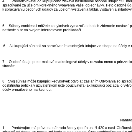
4. Prevádzkovateľ od kupujúceho získava nasledovné osobné údaje: titul, meno, 
spracúvané za účelom korektného vybavenia Vašej objednávky. Tieto osobné úd
k spracúvaniu osobných údajov za účelom vystavenia faktúr, vystavenia skladovýc
5. Súbory cookies si môžete kedykoľvek vymazať alebo ich zbieranie nastaviť p
nastavte si to vo svojom internetovom prehliadači.
6. Ak kupujúci súhlasil so spracúvaním osobných údajov v e-shope na účely e-m
7. Osobné údaje pre e-mailové marketingové účely v rozsahu meno a priezvisko,
stranám.
8. Svoj súhlas môže kupujúci kedykoľvek odvolať zaslaním Odvolania so spracú
odškrtnutia políčka v užívateľskom účte používateľa (ak kupujúci požiadal o vyt
účely e-mailového marketingu.
Náhrada
1. Predávajúci má právo na náhradu škody (podľa ust. § 420 a nasl. Občianskeho
zároveň od dopravcu neprevzal tento tovar alebo po výzve predávajúceho si v p