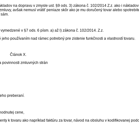
kladov na dopravu v zmysle ust. §9 ods. 3) zákona č. 102/2014 Z.z. ako i náklado
mluvy, avšak nemusí vrátiť peniaze skôr ako je mu doručený tovar alebo spotrebi
e sám.
ymedzené v §7 ods. 6 písm. a) až l) zákona č. 102/2014. Z.z.
eho používaním nad rámec potrebný pre zistenie funkčnosti a vlastností tovaru.
Článok X.
a povinnosti zmluvných strán
ho preberaní.
odnutej cene,
ovaru ako napríklad faktúru za tovar, návod na obsluhu v kodifikovanej pod