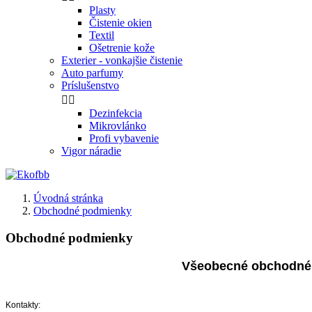
Plasty
Čistenie okien
Textil
Ošetrenie kože
Exterier - vonkajšie čistenie
Auto parfumy
Príslušenstvo


Dezinfekcia
Mikrovlánko
Profi vybavenie
Vigor náradie
Úvodná stránka
Obchodné podmienky
Obchodné podmienky
Všeobecné obchodné 
Kontakty: