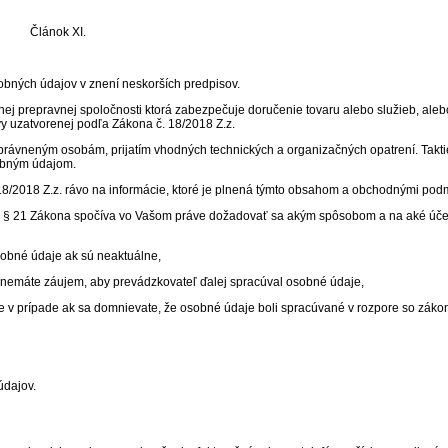
Článok XI.
bných údajov v znení neskorších predpisov.
ej prepravnej spoločnosti ktorá zabezpečuje doručenie tovaru alebo služieb, ale
vy uzatvorenej podľa Zákona č. 18/2018 Z.z.
rávneným osobám, prijatím vhodných technických a organizačných opatrení. Taktie
sobným údajom.
8/2018 Z.z. rávo na informácie, ktoré je plnená týmto obsahom a obchodnými pod
- § 21 Zákona spočíva vo Vašom práve dožadovať sa akým spôsobom a na aké úče
bné údaje ak sú neaktuálne,
nemáte záujem, aby prevádzkovateľ ďalej spracúval osobné údaje,
v prípade ak sa domnievate, že osobné údaje boli spracúvané v rozpore so záko
dajov.