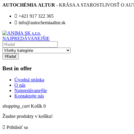
AUTOCHÉMIA ALTUR
- KRÁSA A STAROSTLIVOSŤ O AU

+421 917 322 365

info@autochemiaaltur.sk
NAJPREDÁVANEJŠIE
Hľadať
Best in offer
Úvodná stránka
O nás
Najpredávanejšie
Kontaktujte nás
shopping_cart
Košík
0
Žiadne produkty v košíku!

Prihlásiť sa