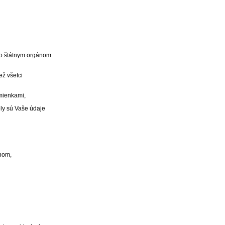
bo štátnym orgánom
ž všetci
mienkami,
ly sú Vaše údaje
nom,