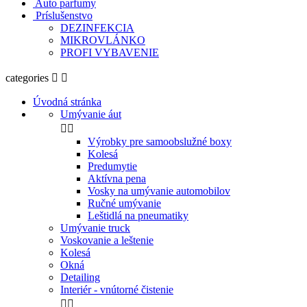
Auto parfumy
Príslušenstvo
DEZINFEKCIA
MIKROVLÁNKO
PROFI VYBAVENIE
categories


Úvodná stránka
Umývanie áut


Výrobky pre samoobslužné boxy
Kolesá
Predumytie
Aktívna pena
Vosky na umývanie automobilov
Ručné umývanie
Leštidlá na pneumatiky
Umývanie truck
Voskovanie a leštenie
Kolesá
Okná
Detailing
Interiér - vnútorné čistenie

