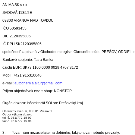
ANIMA SK s.r.o.
SADOVÁ 1135/2E
09303 VRANOV NAD TOPĽOU
IČO 50593455
DIČ 2120395805
IČ DPH SK2120395805
spoločnosť zapísaná v Obchodnom registri Okresného súdu PREŠOV, ODDIEL: sr
Bankové spojenie: Tatra Banka
č.účtu EUR: SK73 1100 0000 0029 4707 3172
Mobil: +421 915316646
e-mail:
autochemia.altur@gmail.com
Príjem objednávok cez e-shop: NONSTOP
Orgán dozoru: Inšpektorát SOI pre Prešovský kraj
Obrancov mieru 6, 080 01 Prešov 1
Odbor výkonu dozoru
tel. č. 051/772 15 97
fax č. 051/772 15 96
3. Tovar nám nezasielajte na dobierku, takýto tovar nebude prevzatý.