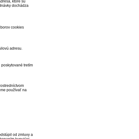
dresa, ktoré sú
ednávky dochádza
úborov cookies
ilovú adresu.
 poskytované tretím
rostredníctvom
deme používať na
dstúpil od zmluvy a
 konaním kupujúci