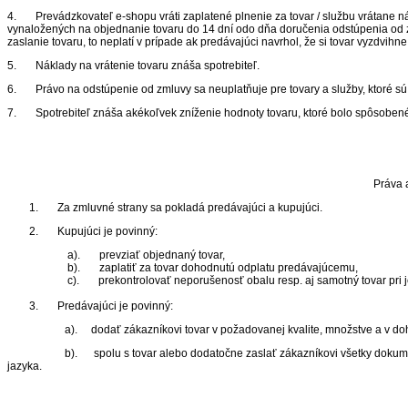
4. Prevádzkovateľ e-shopu vráti zaplatené plnenie za tovar / službu vrátane ná
vynaložených na objednanie tovaru do 14 dní odo dňa doručenia odstúpenia od z
zaslanie tovaru, to neplatí v prípade ak predávajúci navrhol, že si tovar vyzdvihn
5. Náklady na vrátenie tovaru znáša spotrebiteľ.
6. Právo na odstúpenie od zmluvy sa neuplatňuje pre tovary a služby, ktoré sú v
7. Spotrebiteľ znáša akékoľvek zníženie hodnoty tovaru, ktoré bolo spôsobené j
Práva 
1. Za zmluvné strany sa pokladá predávajúci a kupujúci.
2. Kupujúci je povinný:
a). prevziať objednaný tovar,
b). zaplatiť za tovar dohodnutú odplatu predávajúcemu,
c). prekontrolovať neporušenosť obalu resp. aj samotný tovar pri je
3. Predávajúci je povinný:
a). dodať zákazníkovi tovar v požadovanej kvalite, množstve a v doh
b). spolu s tovar alebo dodatočne zaslať zákazníkovi všetky dokumenty k t
jazyka.