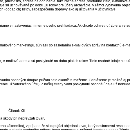
priezvisko, adresa na doručenie, fakturačná adresa, telefónne číslo, e-mailová a
aje sú uchovávané po dobu 10 rokov pre účely archivácie. V rámci vybavenia obj
h (dodacích) listov, zabezpečenia dopravy ako aj účtovania v účtovníctve.
riamo v nastaveniach internetového prehliadača. Ak chcete odmietnuť zbieranie s
ailového marketingu, súhlasil so zasielaním e-mailových správ na kontaktnú e-ma
 e-mailová adresa sú poskytnuté na dobu piatich rokov. Tieto osobné údaje nie sú
vaním osobných údajov, pričom tieto okamžite mažeme. Odhlásenie je možné aj p
vorenie užívateľského účtu). Z našej strany Vami poskytnuté osobné údaje už nebu
Článok XII.
 škody pri neprevzatí tovaru
 zákonníka), v prípade že si kupujúci objednal tovar, ktorý nestornoval resp. neo
rípade zvolenia osobného odberu tovar neprevzal v určenej lehote na odber. Týmto