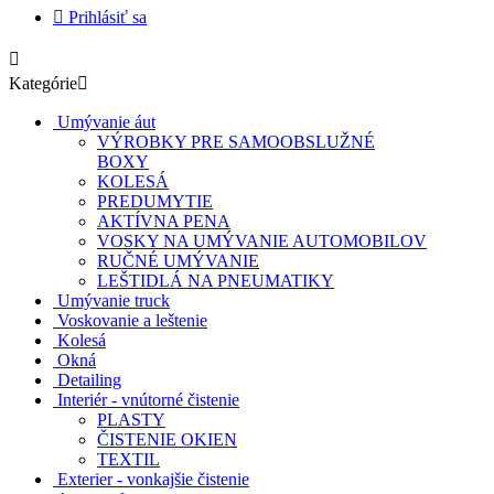

Prihlásiť sa

Kategórie

Umývanie áut
VÝROBKY PRE SAMOOBSLUŽNÉ
BOXY
KOLESÁ
PREDUMYTIE
AKTÍVNA PENA
VOSKY NA UMÝVANIE AUTOMOBILOV
RUČNÉ UMÝVANIE
LEŠTIDLÁ NA PNEUMATIKY
Umývanie truck
Voskovanie a leštenie
Kolesá
Okná
Detailing
Interiér - vnútorné čistenie
PLASTY
ČISTENIE OKIEN
TEXTIL
Exterier - vonkajšie čistenie