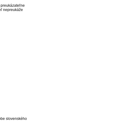
v preukázateľne
teľ nepreukáže
obe slovenského