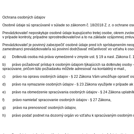
Ochrana osobných údajov
Osobné údaje sú spracúvané v súlade so zákonom č. 18/2018 Z. z. o ochrane oso
Prevádzkovateľ neposkytuje osobné údaje kupujúceho tretej osobe, okrem zvolen
v prípade kontroly, prípadne sprostredkovateľovi a to na základe vzájomnej zmlu
Prevádzkovateľ je povinný zabezpečiť osobné údaje pred ich sprístupnením neop
zamestnanci prevádzkovateľa sú povinní dodržiavať mlčanlivosť vo vzťahu k o
a) Dotknutá osoba má práva vymedzené v zmysle ust. § 19 a nasl. Zákona č. 1
b) právo požadovať prístup k osobným údajom týkajúcich sa dotknutej osoby 
spracúvane, pričom túto požiadavku môžete adresovať na kontaktný e-mail.,
c) právo na opravu osobných údajov - § 22 Zákona Vám umožňuje opraviť oso
d) právo na vymazanie osobných údajov - § 23 Zákona využijete v prípade ak 
e) právo na obmedzenie spracúvania osobných údajov - § 24 Zákona uplatníte 
f) právo namietať spracovanie osobných údajov - § 27 Zákona,
g) právo na prenosnosť osobných údajov,
h) právo podať podnet na dozorný orgán vo vzťahu k spracúvaným osobným ú