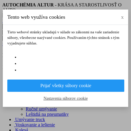
AUTOCHÉMIA ALTUR
- KRÁSA A STAROSTLIVOSŤ O
AUTO
Tento web využíva cookies
x
NAJPREDÁVANEJŠIE
Tieto webové stránky ukladajú v súlade so zákonmi na vaše zariadenie
súbory, všeobecne nazývané cookies. Používaním týchto stránok s tým
Hľadať
vyjadrujete súhlas.
zatvoriť
Best in offer
Kategórie

Umývanie áut
Výrobky pre samoobslužné boxy
Prijať všetky súbory cookie
Kolesá
Predumytie
Aktívna pena
Nastavenia súborov cookie
Vosky na umývanie automobilov
Ručné umývanie
Leštidlá na pneumatiky
Umývanie truck
Voskovanie a leštenie
Kolesá