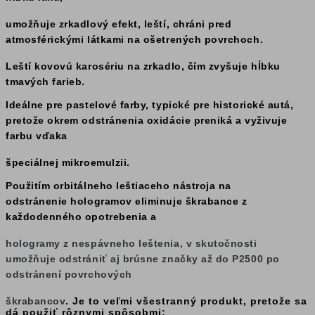
umožňuje zrkadlový efekt, leští, chráni pred
atmosférickými látkami na ošetrených povrchoch.
Leští kovovú karosériu na zrkadlo, čím zvyšuje hĺbku
tmavých farieb.
Ideálne pre pastelové farby, typické pre historické autá,
pretože okrem odstránenia oxidácie preniká a vyživuje
farbu vďaka
špeciálnej mikroemulzii.
Použitím orbitálneho leštiaceho nástroja na
odstránenie hologramov eliminuje škrabance z
každodenného opotrebenia a
hologramy z nespávneho leštenia, v skutočnosti
umožňuje odstrániť aj brúsne značky až do P2500 po
odstránení povrchových
škrabancov
. Je to veľmi všestranný produkt, pretože sa
dá použiť rôznymi spôsobmi: