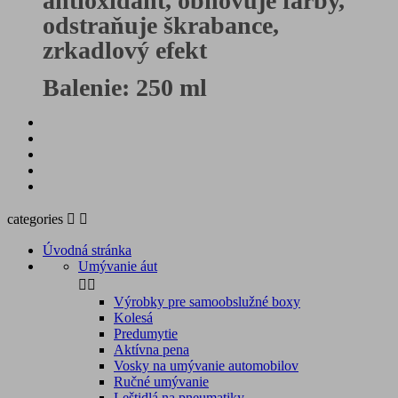
antioxidant, obnovuje farby,
odstraňuje škrabance,
zrkadlový efekt
Balenie: 250 ml
categories


Úvodná stránka
Umývanie áut


Výrobky pre samoobslužné boxy
Kolesá
Predumytie
Aktívna pena
Vosky na umývanie automobilov
Ručné umývanie
Leštidlá na pneumatiky