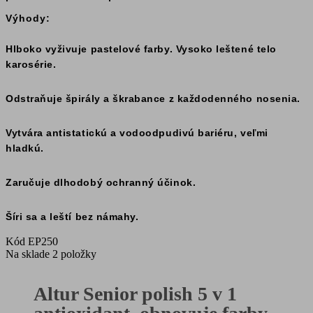
Výhody:
Hlboko vyživuje pastelové farby. Vysoko leštené telo
karosérie.
Odstraňuje špirály a škrabance z každodenného nosenia.
Vytvára antistatickú a vodoodpudivú bariéru, veľmi
hladkú.
Zaručuje dlhodobý ochranný účinok.
Šíri sa a leští bez námahy.
Kód
EP250
Na sklade
2 položky
Altur Senior polish 5 v 1