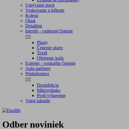
Umývanie truck
Voskovanie a leštenie
Kolesá
Okná
Detailing
Interiér - vnútorné čistenie


Plasty
Čistenie okien
Textil
Ošetrenie kože
Exterier - vonkajšie čistenie
Auto parfumy
Príslušenstvo


Dezinfekcia
Mikrovlánko
Profi vybavenie
Vigor náradie
Odber noviniek