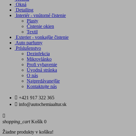
Okná
Detailing
Interiér - vnútorné čistenie
Plasty
Čistenie okien
Textil
Exterier - vonkajšie čistenie
Auto parfumy
Príslušenstvo
Dezinfekcia
Mikrovlánko
Profi vybavenie
Úvodná stránka
O nás
Najpredávanejšie
Kontaktujte nás

+421 917 322 365

info@autochemiaaltur.sk

shopping_cart
Košík
0
Žiadne produkty v košíku!